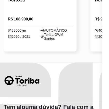
T-CROSS
T-CRO
R$ 108.900,00
R$ 99.9
68000km
AUTOMÁTICO
40000
Toriba GWM
2020 / 2021
2019 /
Santos
Tem alguma dúvida? Fala com a