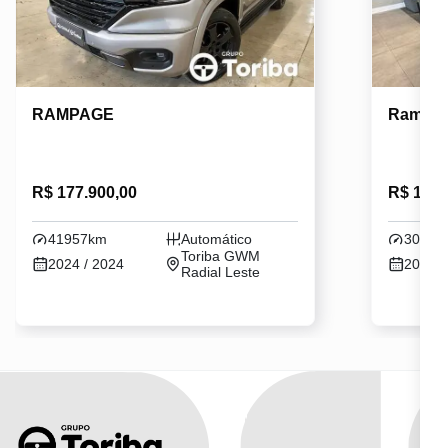
RAMPAGE
Rampa
R$ 177.900,00
R$ 194.
41957km
Automático
30000
Toriba GWM
2024 / 2024
2023 /
Radial Leste