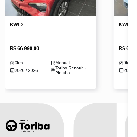
KWID
KWID
R$ 66.990,00
R$ 64.9
0km
Manual
0km
Toriba Renault -
2026 / 2026
2026 /
Pirituba