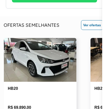
OFERTAS SEMELHANTES
Ver ofertas
HB20
HB20
R$ 69.890,00
R$ 66.9