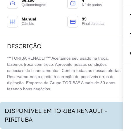
36.290
4
Quilometragem
N° de portas
Manual
99
Câmbio
Final da placa
DESCRIÇÃO
***TORIBA RENAULT*** Aceitamos seu usado na troca,
fazemos troca com troco. Aproveite nossas condições
especiais de financiamentos. Confira todas as nossas ofertas!
Reservamo-nos o direito à correção de possíveis erros de
digitação. Empresa do Grupo TORIBA!! A mais de 30 anos
fazendo bons negócios.
DISPONÍVEL EM TORIBA RENAULT -
PIRITUBA