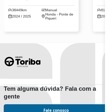
38449km
Manual
81944
Honda - Ponte de
2024 / 2025
2018 /
Piqueri
Tem alguma dúvida? Fala com a
gente
Fale conosco