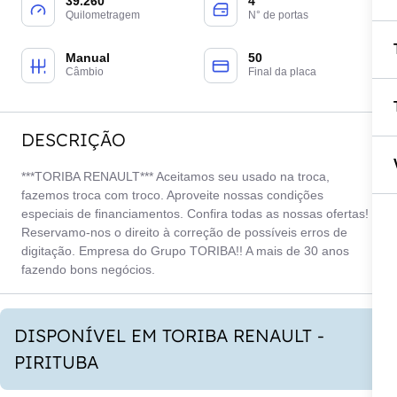
39.260
4
Quilometragem
N° de portas
Manual
50
Câmbio
Final da placa
DESCRIÇÃO
***TORIBA RENAULT*** Aceitamos seu usado na troca,
fazemos troca com troco. Aproveite nossas condições
especiais de financiamentos. Confira todas as nossas ofertas!
Reservamo-nos o direito à correção de possíveis erros de
digitação. Empresa do Grupo TORIBA!! A mais de 30 anos
fazendo bons negócios.
DISPONÍVEL EM TORIBA RENAULT -
PIRITUBA