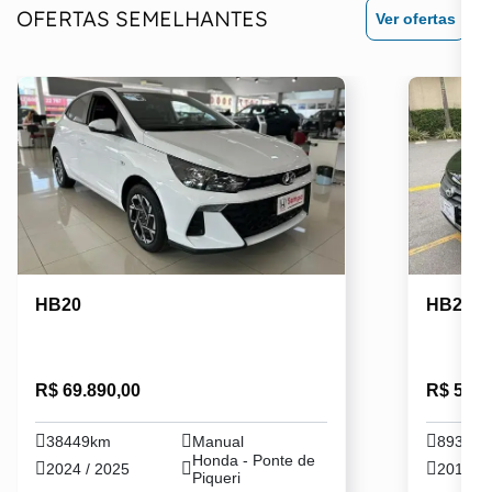
OFERTAS SEMELHANTES
Ver ofertas
HB20
HB20
R$ 69.890,00
R$ 59.9
38449km
Manual
89342
Honda - Ponte de
2024 / 2025
2016 / 
Piqueri