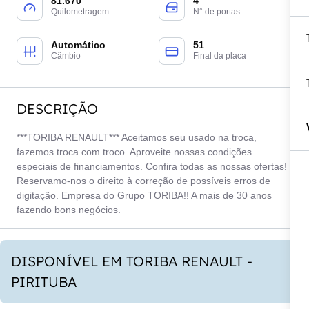
81.670
4
Quilometragem
N° de portas
Automático
51
Câmbio
Final da placa
DESCRIÇÃO
***TORIBA RENAULT*** Aceitamos seu usado na troca,
fazemos troca com troco. Aproveite nossas condições
especiais de financiamentos. Confira todas as nossas ofertas!
Reservamo-nos o direito à correção de possíveis erros de
digitação. Empresa do Grupo TORIBA!! A mais de 30 anos
fazendo bons negócios.
DISPONÍVEL EM TORIBA RENAULT -
PIRITUBA