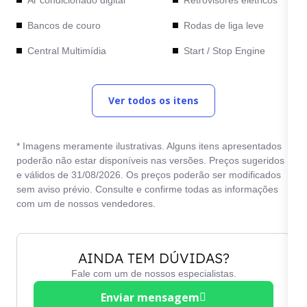
Bancos de couro
Rodas de liga leve
Central Multimídia
Start / Stop Engine
Computador de bordo
Travas elétricas
Ver todos os itens
Desembaçador traseiro
Trio elétrico
Direção hidráulica
Vidros elétricos
* Imagens meramente ilustrativas. Alguns itens apresentados
Freios ABS
Vidros verdes
poderão não estar disponíveis nas versões. Preços sugeridos
e válidos de 31/08/2026. Os preços poderão ser modificados
sem aviso prévio. Consulte e confirme todas as informações
com um de nossos vendedores.
AINDA TEM DÚVIDAS?
Fale com um de nossos especialistas.
Enviar mensagem