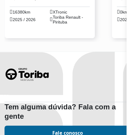
16380km
XTronic
0km
Toriba Renault -
2025 / 2026
2026 / 
Pirituba
Tem alguma dúvida? Fala com a
gente
Fale conosco