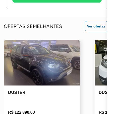
OFERTAS SEMELHANTES
Ver ofertas
DUSTER
DUSTE
R$ 122.890,00
R$ 101.