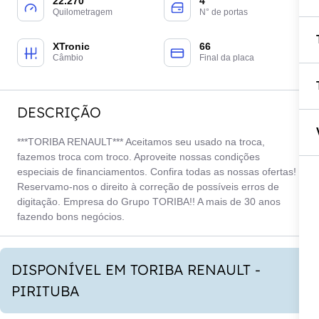
22.270
4
Quilometragem
N° de portas
XTronic
66
Câmbio
Final da placa
DESCRIÇÃO
***TORIBA RENAULT*** Aceitamos seu usado na troca,
fazemos troca com troco. Aproveite nossas condições
especiais de financiamentos. Confira todas as nossas ofertas!
Reservamo-nos o direito à correção de possíveis erros de
digitação. Empresa do Grupo TORIBA!! A mais de 30 anos
fazendo bons negócios.
DISPONÍVEL EM TORIBA RENAULT -
PIRITUBA