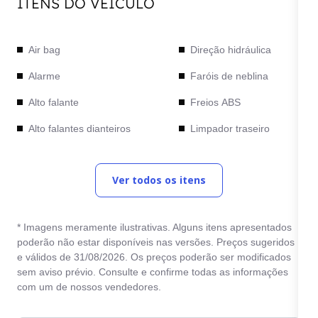
ITENS DO VEÍCULO
Air bag
Direção hidráulica
Alarme
Faróis de neblina
Alto falante
Freios ABS
Alto falantes dianteiros
Limpador traseiro
Ar condicionado
MP3 Player
Ver todos os itens
Ar quente
Retrovisores elétricos
Bancos de couro
Rodas de liga leve
* Imagens meramente ilustrativas. Alguns itens apresentados
Brake light
Start / Stop Engine
poderão não estar disponíveis nas versões. Preços sugeridos
e válidos de 31/08/2026. Os preços poderão ser modificados
Central Multimídia
Travas elétricas
sem aviso prévio. Consulte e confirme todas as informações
Chave cópia
Trio elétrico
com um de nossos vendedores.
Computador de bordo
Vidros elétricos