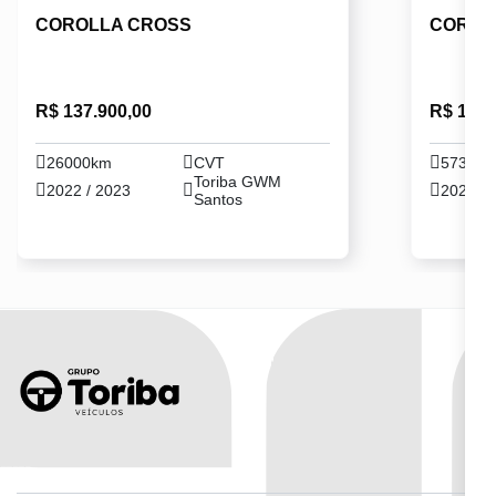
COROLLA CROSS
COROL
R$ 137.900,00
R$ 127.
26000km
CVT
57347
Toriba GWM
2022 / 2023
2023 / 
Santos