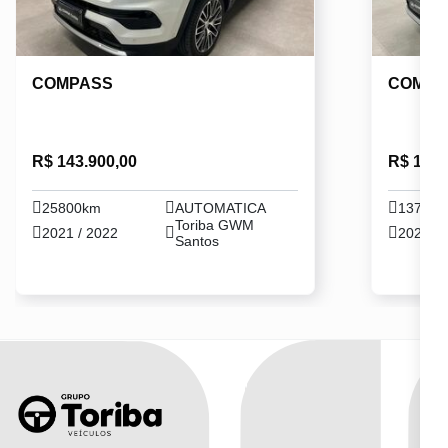
COMPASS
COMPA
R$ 143.900,00
R$ 147.
25800km
AUTOMATICA
13700
Toriba GWM
2021 / 2022
2021 / 
Santos