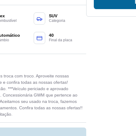
lex
SUV
mbustível
Categoria
utomático
40
âmbio
Final da placa
s troca com troco. Aproveite nossas
 e confira todas as nossas ofertas!
ção. ***Veículo periciado e aprovado
ia. Concessionária GWM que pertence ao
 Aceitamos seu usado na troca, fazemos
iamentos. Confira todas as nossas ofertas!!
itação.