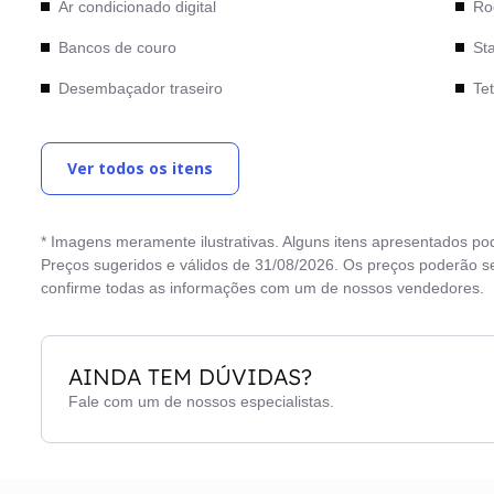
Ar condicionado digital
Rod
Bancos de couro
Sta
Desembaçador traseiro
Tet
Direção elétrica
Tra
Ver todos os itens
Freios ABS
Vid
Limpador traseiro
Vi
* Imagens meramente ilustrativas. Alguns itens apresentados po
Preços sugeridos e válidos de 31/08/2026. Os preços poderão se
confirme todas as informações com um de nossos vendedores.
AINDA TEM DÚVIDAS?
Fale com um de nossos especialistas.