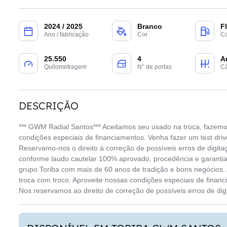
2024 / 2025
Branco
F
Ano / fabricação
Cor
Co
25.550
4
A
Quilometragem
N° de portas
C
DESCRIÇÃO
*** GWM Radial Santos*** Aceitamos seu usado na troca, fazemo
condições especiais de financiamentos. Venha fazer um test drive
Reservamo-nos o direito à correção de possíveis erros de digita
conforme laudo cautelar 100% aprovado, procedência e garant
grupo Toriba com mais de 60 anos de tradição e bons negócios.
troca com troco. Aproveite nossas condições especiais de financ
Nos reservamos ao direito de correção de possíveis erros de dig