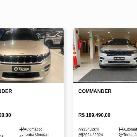
NDER
COMMANDER
90,00
R$ 189.490,00
Automático
35432km
Automát
Toriba Omoda-
2024 / 2024
Toriba 
025