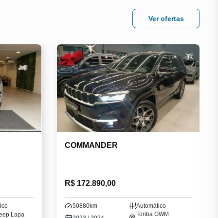
Ver ofertas
COMMANDER
R$ 172.890,00
ico
50880km
Automático
Toriba GWM
Jeep Lapa
2023 / 2024