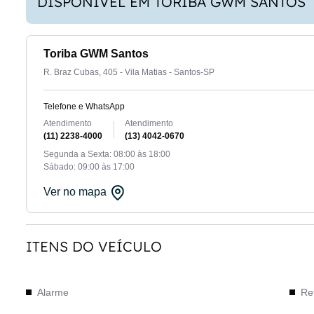
DISPONÍVEL EM TORIBA GWM SANTOS
Toriba GWM Santos
R. Braz Cubas, 405 - Vila Matias - Santos-SP
Telefone e WhatsApp
Atendimento
Atendimento
(11) 2238-4000
(13) 4042-0670
Segunda a Sexta: 08:00 às 18:00
Sábado: 09:00 às 17:00
Ver no mapa
ITENS DO VEÍCULO
Alarme
Ret