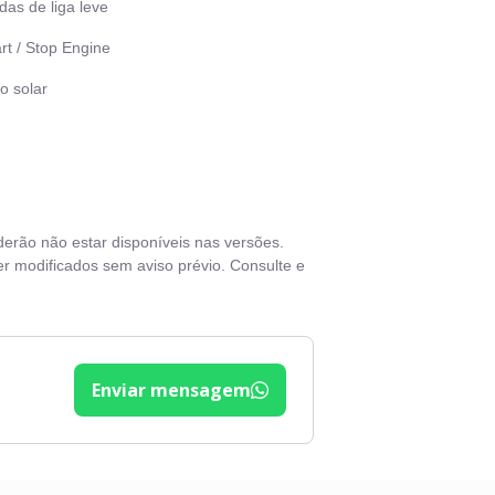
as de liga leve
rt / Stop Engine
o solar
vas elétricas
ros elétricos
dros verdes
derão não estar disponíveis nas versões.
r modificados sem aviso prévio. Consulte e
Enviar mensagem