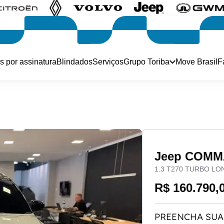
s por assinatura
Blindados
Serviços
Grupo Toriba
Move Brasil
F
Jeep COM
1.3 T270 TURBO LO
R$ 160.790,
PREENCHA SUA