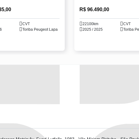
35,00
R$ 96.490,00
CVT
22100km
CVT
26
Toriba Peugeot Lapa
2025 / 2025
Toriba P
dereço Matriz:Av. Fuad Lutfalla, 1083 - Vila Miriam Pirituba - São Pau