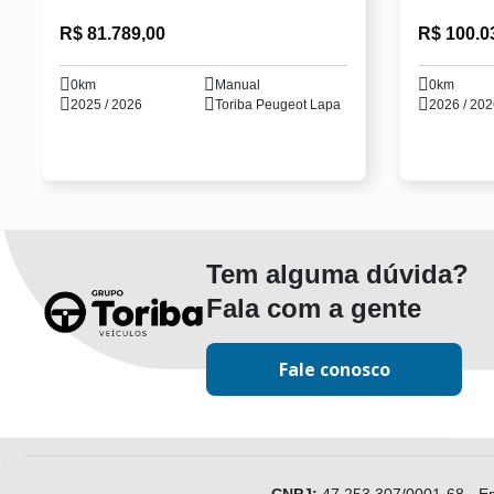
R$ 81.789,00
R$ 100.0
0km
Manual
0km
2025 / 2026
Toriba Peugeot Lapa
2026 / 20
Tem alguma dúvida?
Fala com a gente
Fale conosco
CNPJ:
47.253.307/0001-68
-
En