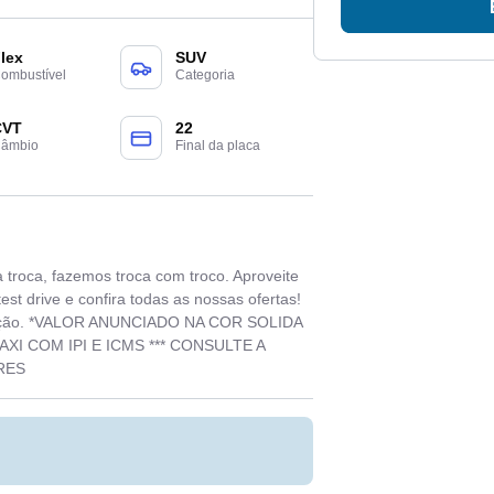
lex
SUV
ombustível
Categoria
CVT
22
âmbio
Final da placa
roca, fazemos troca com troco. Aproveite
st drive e confira todas as nossas ofertas!
igitação. *VALOR ANUNCIADO NA COR SOLIDA
I COM IPI E ICMS *** CONSULTE A
RES