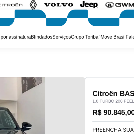
 por assinatura
Blindados
Serviços
Grupo Toriba
Move Brasil
Fal
Citroën BA
1.0 TURBO 200 FEE
R$ 90.845,0
PREENCHA SUA