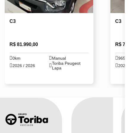
C3
C3
R$ 81.990,00
R$ 71.9
0km
Manual
9650k
Toriba Peugeot
2026 / 2026
2024 / 
Lapa