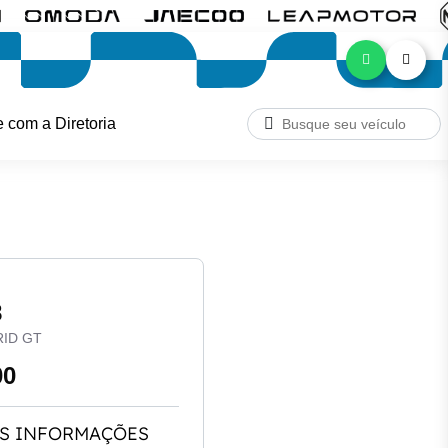
e com a Diretoria
8
RID GT
00
S INFORMAÇÕES