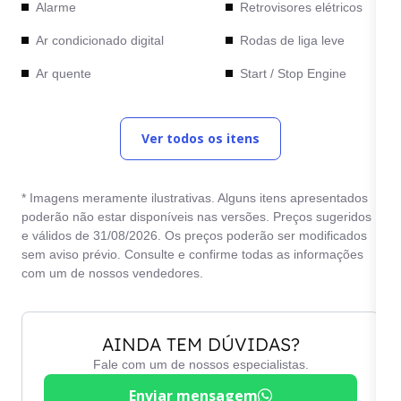
Alarme
Retrovisores elétricos
Ar condicionado digital
Rodas de liga leve
Ar quente
Start / Stop Engine
Bancos de couro
Teto solar
Ver todos os itens
Computador de bordo
Travas elétricas
Desembaçador traseiro
Trio elétrico
* Imagens meramente ilustrativas. Alguns itens apresentados
Direção elétrica
Vidros elétricos
poderão não estar disponíveis nas versões. Preços sugeridos
e válidos de 31/08/2026. Os preços poderão ser modificados
Direção hidráulica
Vidros verdes
sem aviso prévio. Consulte e confirme todas as informações
Freios ABS
com um de nossos vendedores.
AINDA TEM DÚVIDAS?
Fale com um de nossos especialistas.
Enviar mensagem