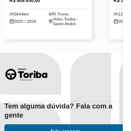
R$ 409.950,00
R$ 309.
5644km
R-Tronic
12203
Volvo Toriba -
2025 / 2026
2024 /
Santo André
Tem alguma dúvida? Fala com a
gente