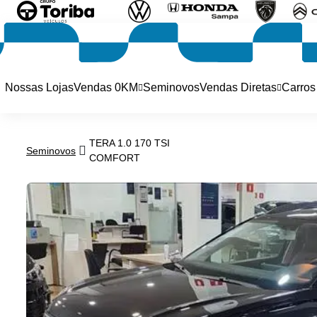
Nossas Lojas
Vendas 0KM
Seminovos
Vendas Diretas
Carros
TERA 1.0 170 TSI
Seminovos
COMFORT