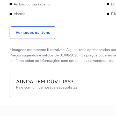
Air bag do passageiro
Dir
Alarme
Pil
Ar condicionado
Ra
Ver todos os itens
Ar quente
Ret
Câmera de Ré
Sta
* Imagens meramente ilustrativas. Alguns itens apresentados po
Central Multimídia
Tra
Preços sugeridos e válidos de 31/08/2026. Os preços poderão se
confirme todas as informações com um de nossos vendedores.
AINDA TEM DÚVIDAS?
Fale com um de nossos especialistas.