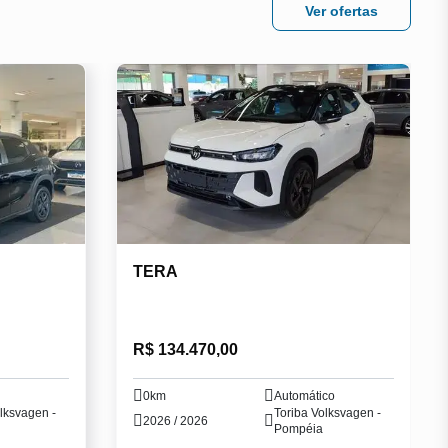
Ver ofertas
TERA
R$ 134.470,00
0km
Automático
lksvagen -
Toriba Volksvagen -
2026 / 2026
Pompéia