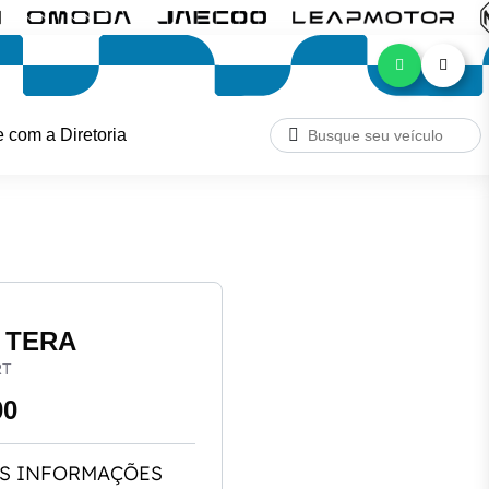
e com a Diretoria
n TERA
RT
00
S INFORMAÇÕES