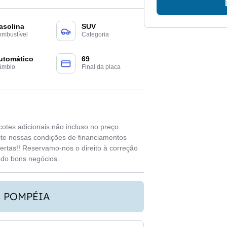
asolina
SUV
mbustível
Categoria
utomático
69
âmbio
Final da placa
cotes adicionais não incluso no preço.
ite nossas condições de financiamentos
fertas!! Reservamo-nos o direito à correção
ndo bons negócios.
- POMPÉIA