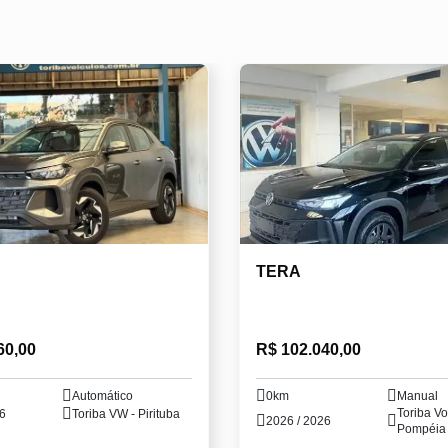
TERA
60,00
R$ 102.040,00
Automático
0km
Manual
Toriba Vo
26
Toriba VW - Pirituba
2026 / 2026
Pompéia