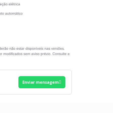
eção elétrica
oto automático
ck de teto
rovisores elétricos
rt / Stop Engine
derão não estar disponíveis nas versões.
vas elétricas
r modificados sem aviso prévio. Consulte e
Enviar mensagem