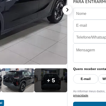
PARA ENTRARM
Quero receber conta
E-mail
W
+ 5
Ao informar meus dados,
privacidade
.
al