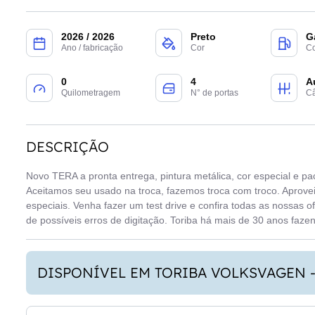
2026 / 2026
Preto
G
Ano / fabricação
Cor
Co
0
4
A
Quilometragem
N° de portas
C
DESCRIÇÃO
Novo TERA a pronta entrega, pintura metálica, cor especial e pa
Aceitamos seu usado na troca, fazemos troca com troco. Aprove
especiais. Venha fazer um test drive e confira todas as nossas o
de possíveis erros de digitação. Toriba há mais de 30 anos faze
DISPONÍVEL EM TORIBA VOLKSVAGEN 