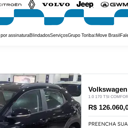
 por assinatura
Blindados
Serviços
Grupo Toriba
Move Brasil
Fal
Volkswage
1.0 170 TSI COMFO
R$ 126.060,
PREENCHA SUA