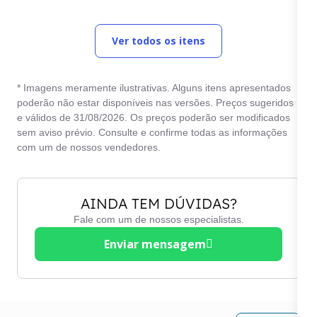
Ar quente
Start / Stop Engine
Ver todos os itens
Bancos de couro
Teto solar
Computador de bordo
Travas elétricas
* Imagens meramente ilustrativas. Alguns itens apresentados
Desembaçador traseiro
Trio elétrico
poderão não estar disponíveis nas versões. Preços sugeridos
e válidos de 31/08/2026. Os preços poderão ser modificados
Direção elétrica
Vidros elétricos
sem aviso prévio. Consulte e confirme todas as informações
Direção hidráulica
Vidros verdes
com um de nossos vendedores.
AINDA TEM DÚVIDAS?
Fale com um de nossos especialistas.
Enviar mensagem