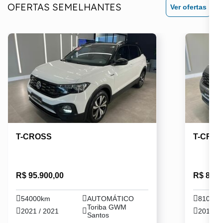
OFERTAS SEMELHANTES
Ver ofertas
T-CROSS
T-CRO
R$ 95.900,00
R$ 89.9
54000km
AUTOMÁTICO
81000
Toriba GWM
2021 / 2021
2019 / 
Santos