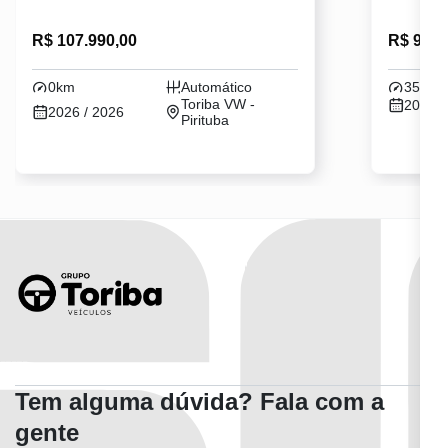
R$ 107.990,00
R$ 99.8
0km
Automático
35302
Toriba VW -
2024 /
2026 / 2026
Pirituba
Tem alguma dúvida? Fala com a
gente