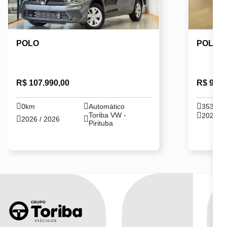
POLO
POLO
R$ 107.990,00
R$ 99.8
0km
Automático
35302
Toriba VW -
2024 / 
2026 / 2026
Pirituba