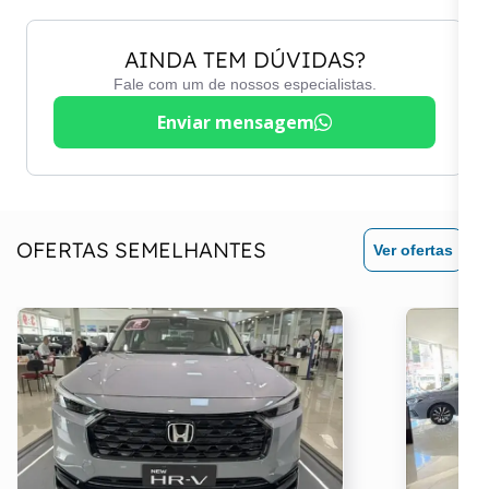
Freios ABS
Trio elétrico
Limpador traseiro
AINDA TEM DÚVIDAS?
Vidros elétricos
Fale com um de nossos especialistas.
Maçanetas na cor do
veículo
Volante com regulagem
Enviar mensagem
de altura
Paddle Shift
Volante em couro
Para-Choque pintado na
cor do veículo
OFERTAS SEMELHANTES
Ver ofertas