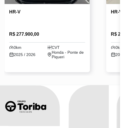
HR-V
HR-V
R$ 277.900,00
R$ 241.
0km
CVT
0km
Honda - Ponte de
2025 / 2026
2026 /
Piqueri