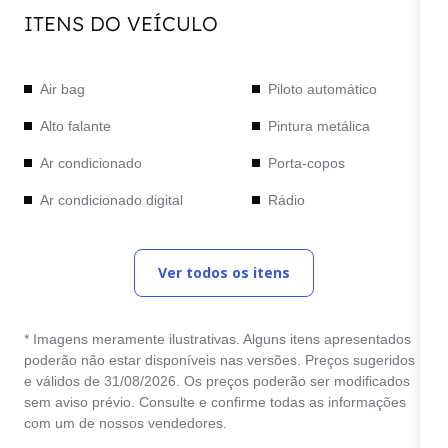
ITENS DO VEÍCULO
Air bag
Piloto automático
Alto falante
Pintura metálica
Ar condicionado
Porta-copos
Ar condicionado digital
Rádio
Ar quente
Relógio digital
Ver todos os itens
Bancos de couro
Retrovisores elétricos
Computador de bordo
Rodas de liga leve
* Imagens meramente ilustrativas. Alguns itens apresentados
Desembaçador traseiro
Sensor de
poderão não estar disponíveis nas versões. Preços sugeridos
estacionamento
e válidos de 31/08/2026. Os preços poderão ser modificados
Direção elétrica
sem aviso prévio. Consulte e confirme todas as informações
Start / Stop Engine
Direção hidráulica
com um de nossos vendedores.
Travas elétricas