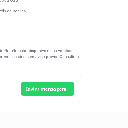
trada USB
óis de neblina
eios ABS
eios ABS c/ EBD
mpador traseiro
derão não estar disponíveis nas versões.
z de neblina
r modificados sem aviso prévio. Consulte e
ra-Choque pintado na cor do veículo
rta-copos
rta Óculos
Enviar mensagem
rovisores elétricos
rovisores na cor do veículo
as de liga leve
rt / Stop Engine