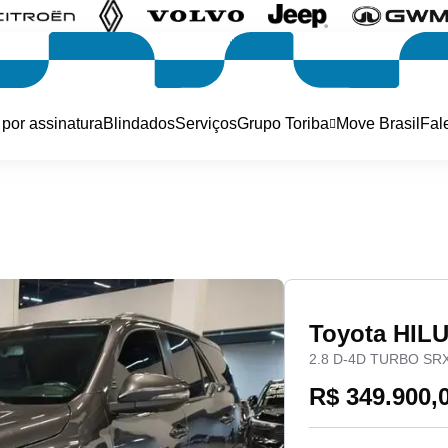
 por assinatura
Blindados
Serviços
Grupo Toriba
Move Brasil
Fal
Toyota HIL
2.8 D-4D TURBO SR
R$ 349.900,