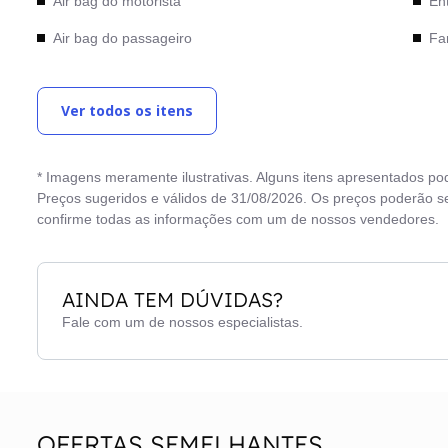
Air bag do motorista
En
Air bag do passageiro
Far
Alto falante
Fr
Ver todos os itens
Alto falantes dianteiros
Fr
Alto falantes traseiros
Li
* Imagens meramente ilustrativas. Alguns itens apresentados po
Apoios de cabeça traseiros
Lu
Preços sugeridos e válidos de 31/08/2026. Os preços poderão se
confirme todas as informações com um de nossos vendedores.
Ar condicionado
Pa
Ar condicionado digital
Po
AINDA TEM DÚVIDAS?
Banco com regulagem elétrica
Po
Fale com um de nossos especialistas.
Bancos de couro
Ret
Banco traseiro com porta-objetos
Ret
Banco traseiro rebatível
Rod
OFERTAS SEMELHANTES
Brake light
Sta