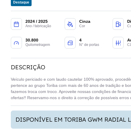
Destaque
2024 / 2025
Cinza
D
Ano / fabricação
Cor
Co
30.800
4
A
Quilometragem
N° de portas
C
DESCRIÇÃO
Veículo periciado e com laudo cautelar 100% aprovado, proced
pertence ao grupo Toriba com mais de 60 anos de tradição e bo
fazemos troca com troco. Aproveite nossas condições de financi
ofertas!! Reservamo-nos o direito à correção de possíveis erros 
DISPONÍVEL EM TORIBA GWM RADIAL L