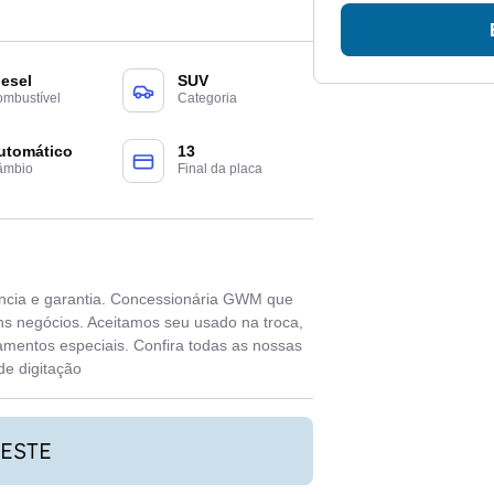
iesel
SUV
mbustível
Categoria
utomático
13
âmbio
Final da placa
ência e garantia. Concessionária GWM que
ns negócios. Aceitamos seu usado na troca,
amentos especiais. Confira todas as nossas
de digitação
ESTE