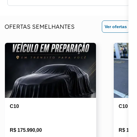
OFERTAS SEMELHANTES
Ver ofertas
C10
C10
R$ 175.990,00
R$ 199.