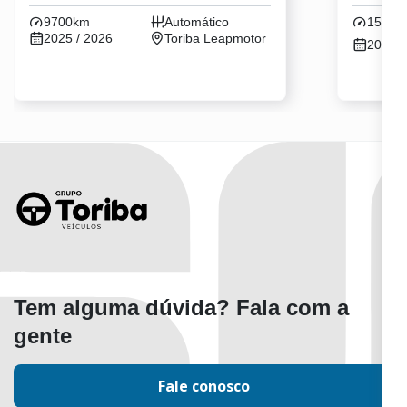
9700km
Automático
15km
2025 / 2026
Toriba Leapmotor
2026 /
Tem alguma dúvida? Fala com a
gente
Fale conosco