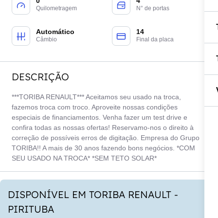
0
4
Quilometragem
N° de portas
Automático
14
Câmbio
Final da placa
DESCRIÇÃO
***TORIBA RENAULT*** Aceitamos seu usado na troca,
fazemos troca com troco. Aproveite nossas condições
especiais de financiamentos. Venha fazer um test drive e
confira todas as nossas ofertas! Reservamo-nos o direito à
correção de possíveis erros de digitação. Empresa do Grupo
TORIBA!! A mais de 30 anos fazendo bons negócios. *COM
SEU USADO NA TROCA* *SEM TETO SOLAR*
DISPONÍVEL EM TORIBA RENAULT -
PIRITUBA