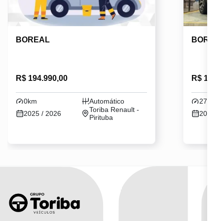
BOREAL
BOREA
R$ 194.990,00
R$ 186.
0km
Automático
2726k
Toriba Renault -
2025 / 2026
2025 /
Pirituba