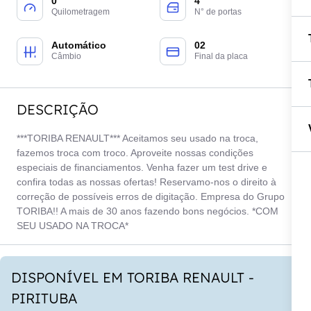
0
4
Quilometragem
N° de portas
Automático
02
Câmbio
Final da placa
DESCRIÇÃO
***TORIBA RENAULT*** Aceitamos seu usado na troca,
fazemos troca com troco. Aproveite nossas condições
especiais de financiamentos. Venha fazer um test drive e
confira todas as nossas ofertas! Reservamo-nos o direito à
correção de possíveis erros de digitação. Empresa do Grupo
TORIBA!! A mais de 30 anos fazendo bons negócios. *COM
SEU USADO NA TROCA*
DISPONÍVEL EM TORIBA RENAULT -
PIRITUBA