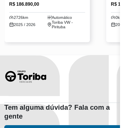
R$ 186.890,00
R$ 182.
2726km
Automático
0km
Toriba VW -
2025 / 2026
2025 /
Pirituba
Tem alguma dúvida? Fala com a
gente