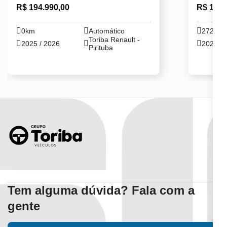
R$ 194.990,00
R$ 186.
0km
Automático
2726k
Toriba Renault -
2025 / 2026
2025 / 
Pirituba
Tem alguma dúvida? Fala com a
gente