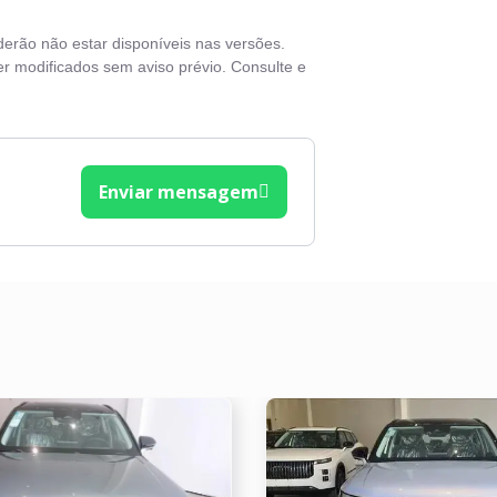
vas elétricas
derão não estar disponíveis nas versões.
ros elétricos
r modificados sem aviso prévio. Consulte e
lante em couro
Enviar mensagem