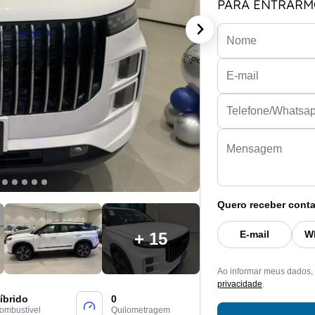
PARA ENTRARM
Quero receber conta
E-mail
W
+ 15
Ao informar meus dados,
privacidade
.
íbrido
0
ombustível
Quilometragem