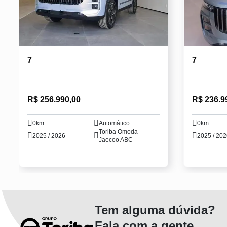
7
7
R$ 256.990,00
R$ 236.9
0km
Automático
0km
Toriba Omoda-
2025 / 2026
2025 / 20
Jaecoo ABC
Tem alguma dúvida?
Fala com a gente