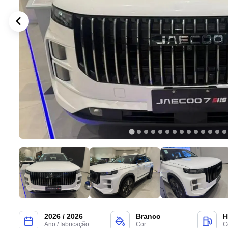
2026 / 2026
Branco
H
Ano / fabricação
Cor
C