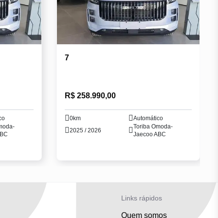
7
R$ 258.990,00
co
0km
Automático
moda-
Toriba Omoda-
2025 / 2026
ABC
Jaecoo ABC
Links rápidos
Quem somos