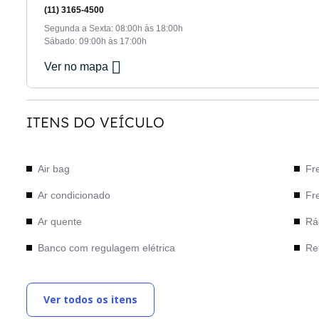
(11) 3165-4500
Segunda a Sexta: 08:00h às 18:00h
Sábado: 09:00h às 17:00h
Ver no mapa
ITENS DO VEÍCULO
Air bag
Fr
Ar condicionado
Fr
Ar quente
Rá
Banco com regulagem elétrica
Ret
Bancos de couro
Sta
Ver todos os itens
Câmera de Ré
Tet