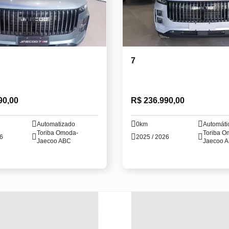
7
90,00
R$ 236.990,00
Automatizado
0km
Automáti
Toriba Omoda-
Toriba O
26
2025 / 2026
Jaecoo ABC
Jaecoo 