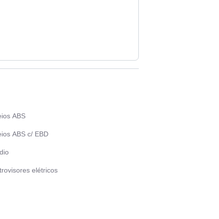
eios ABS
eios ABS c/ EBD
dio
rovisores elétricos
rt / Stop Engine
o solar