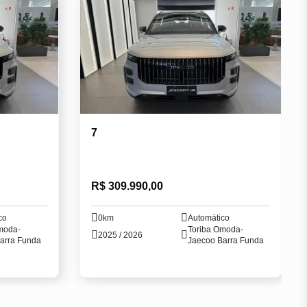
7
R$ 309.990,00
co
0km
Automático
moda-
Toriba Omoda-
2025 / 2026
arra Funda
Jaecoo Barra Funda