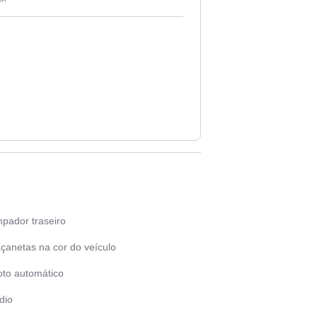
mpador traseiro
çanetas na cor do veículo
oto automático
dio