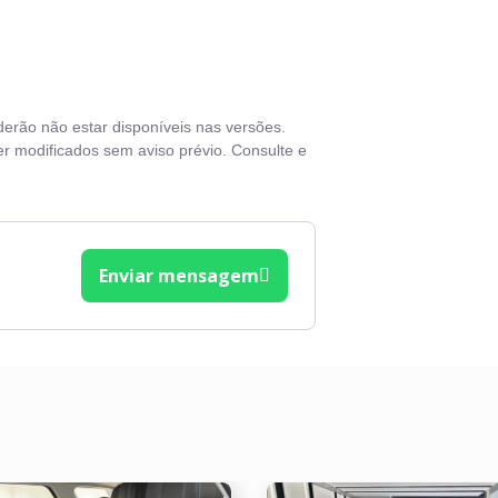
rovisores elétricos
as de liga leve
nsor de chuva
derão não estar disponíveis nas versões.
rt / Stop Engine
r modificados sem aviso prévio. Consulte e
o solar
vas elétricas
o elétrico
Enviar mensagem
ros elétricos
lante em couro