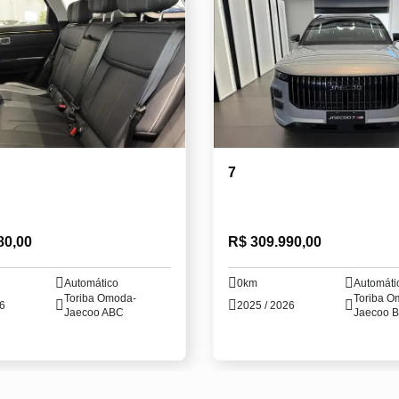
7
80,00
R$ 309.990,00
Automático
0km
Automáti
Toriba Omoda-
Toriba O
26
2025 / 2026
Jaecoo ABC
Jaecoo B