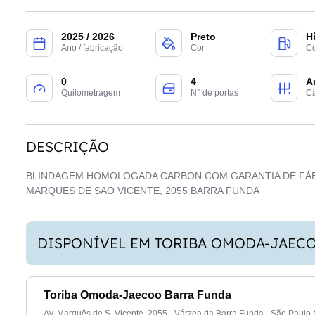
2025 / 2026
Preto
H
Ano / fabricação
Cor
Co
0
4
A
Quilometragem
N° de portas
C
DESCRIÇÃO
BLINDAGEM HOMOLOGADA CARBON COM GARANTIA DE FÁBR
MARQUES DE SAO VICENTE, 2055 BARRA FUNDA
DISPONÍVEL EM TORIBA OMODA-JAEC
Toriba Omoda-Jaecoo Barra Funda
Av. Marquês de S. Vicente, 2055 - Várzea da Barra Funda - São Paulo