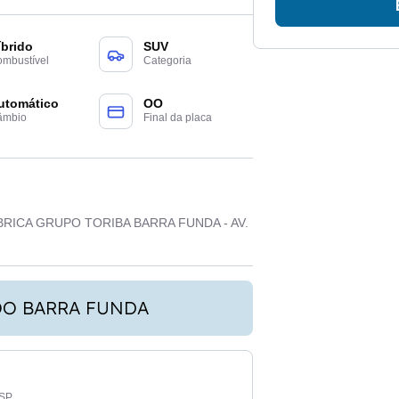
íbrido
SUV
mbustível
Categoria
utomático
OO
âmbio
Final da placa
ICA GRUPO TORIBA BARRA FUNDA - AV.
OO BARRA FUNDA
-SP