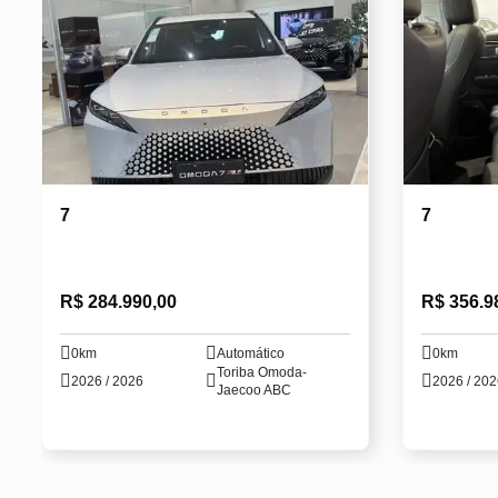
7
7
R$ 284.990,00
R$ 356.9
0km
Automático
0km
Toriba Omoda-
2026 / 2026
2026 / 20
Jaecoo ABC