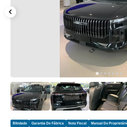
Blindado
Garantia De Fábrica
Nota Fiscal
Manual Do Proprietári