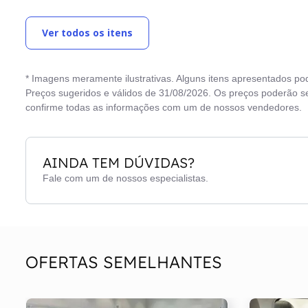
Ar condicionado
Ret
Ver todos os itens
Bancos de couro
Rod
Central Multimídia
Se
* Imagens meramente ilustrativas. Alguns itens apresentados po
Chave cópia
Sta
Preços sugeridos e válidos de 31/08/2026. Os preços poderão se
confirme todas as informações com um de nossos vendedores.
Computador de bordo
Tet
Desembaçador traseiro
Tra
AINDA TEM DÚVIDAS?
Direção elétrica
Tri
Fale com um de nossos especialistas.
Faróis de Led
Vid
Freios ABS
Vo
OFERTAS SEMELHANTES