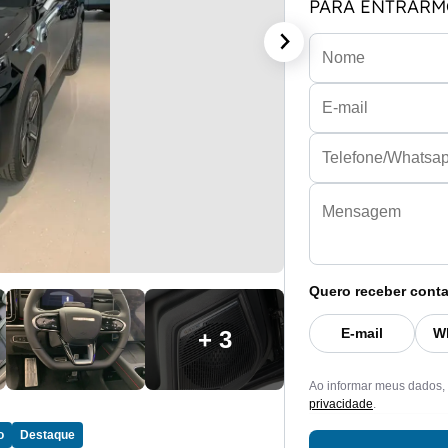
PARA ENTRARM
Quero receber conta
E-mail
W
+ 3
Ao informar meus dados,
privacidade
.
o
Destaque