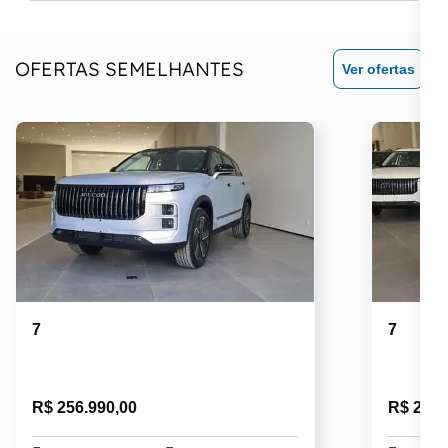
OFERTAS SEMELHANTES
Ver ofertas
7
7
R$ 256.990,00
R$ 258.