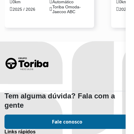
0km
Automático
0km
Toriba Omoda-
2025 / 2026
2025 / 
Jaecoo ABC
Tem alguma dúvida? Fala com a
gente
Fale conosco
Links rápidos