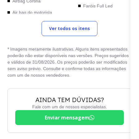
Airbag Cortina
Faróis Full Led
Air bag do motorista
Freios ABS
Air bag do passageiro
Ver todos os itens
Limpador traseiro
Alto falante
Maçanetas na cor do
Alto falantes dianteiros
veículo
* Imagens meramente ilustrativas. Alguns itens apresentados
poderão não estar disponíveis nas versões. Preços sugeridos
Alto falantes traseiros
Piloto automático
e válidos de 31/08/2026. Os preços poderão ser modificados
sem aviso prévio. Consulte e confirme todas as informações
Ar condicionado
Pintura metálica
com um de nossos vendedores.
Ar condicionado digital
Porta-copos
Assistente de Partida
Rádio
AINDA TEM DÚVIDAS?
em Rampa
Relógio digital
Fale com um de nossos especialistas.
Auto Hold
Retrovisores elétricos
Enviar mensagem
Banco com regulagem
Rodas de liga leve
elétrica
Teto solar