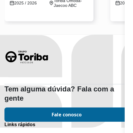
Toriba Omoda-
2025 / 2026
2025 /
Jaecoo ABC
Tem alguma dúvida? Fala com a
gente
Fale conosco
Links rápidos