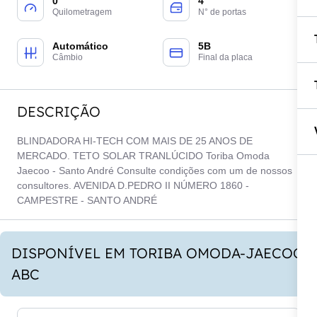
0
4
Quilometragem
N° de portas
Automático
5B
Câmbio
Final da placa
DESCRIÇÃO
BLINDADORA HI-TECH COM MAIS DE 25 ANOS DE
MERCADO. TETO SOLAR TRANLÚCIDO Toriba Omoda
Jaecoo - Santo André Consulte condições com um de nossos
consultores. AVENIDA D.PEDRO II NÚMERO 1860 -
CAMPESTRE - SANTO ANDRÉ
DISPONÍVEL EM TORIBA OMODA-JAECOO
ABC