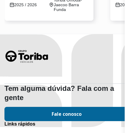
2025 / 2026
Jaecoo Barra
2026 /
Funda
Tem alguma dúvida? Fala com a
gente
Fale conosco
Links rápidos