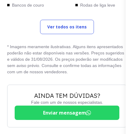
Bancos de couro
Rodas de liga leve
Computador de bordo
Start / Stop Engine
Ver todos os itens
Desembaçador traseiro
Teto solar
Direção elétrica
Travas elétricas
* Imagens meramente ilustrativas. Alguns itens apresentados
Direção hidráulica
Vidros elétricos
poderão não estar disponíveis nas versões. Preços sugeridos
e válidos de 31/08/2026. Os preços poderão ser modificados
Freios ABS
sem aviso prévio. Consulte e confirme todas as informações
com um de nossos vendedores.
AINDA TEM DÚVIDAS?
Fale com um de nossos especialistas.
Enviar mensagem