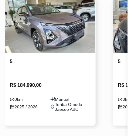
5
5
R$ 184.990,00
R$ 164.
0km
Manual
0km
Toriba Omoda-
2025 / 2026
2026 /
Jaecoo ABC