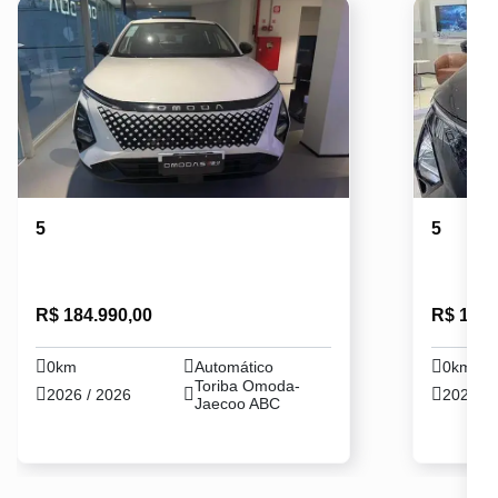
5
5
R$ 184.990,00
R$ 184.
0km
Automático
0km
Toriba Omoda-
2026 / 2026
2026 / 
Jaecoo ABC