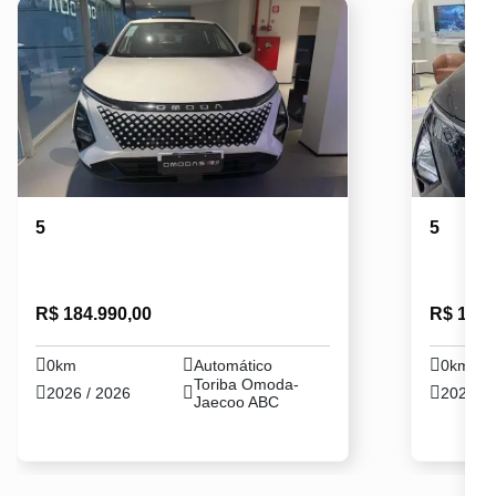
5
5
R$ 184.990,00
R$ 184.
0km
Automático
0km
Toriba Omoda-
2026 / 2026
2026 / 
Jaecoo ABC