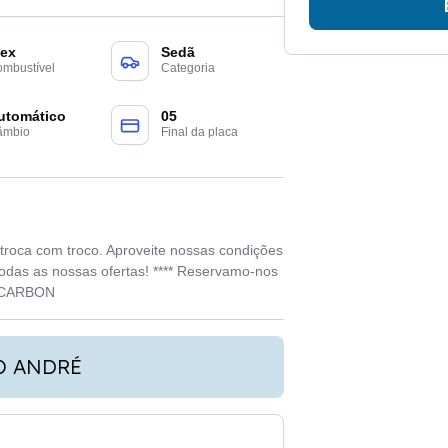
lex
Sedã
mbustível
Categoria
utomático
05
âmbio
Final da placa
troca com troco. Aproveite nossas condições
 todas as nossas ofertas! **** Reservamo-nos
DO CARBON
O ANDRÉ