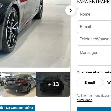
PARA ENTRARM
Quero receber conta
E-mail
W
+ 13
Ao informar meus dados,
privacidade
.
ões Na Concessionária