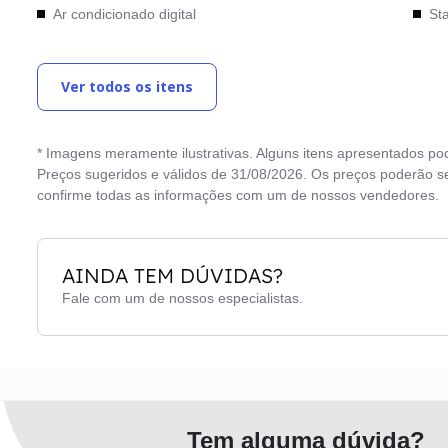
Ar condicionado digital
Sta
Ar quente
Tet
Ver todos os itens
Bancos de couro
Tra
Computador de bordo
Tri
* Imagens meramente ilustrativas. Alguns itens apresentados po
Desembaçador traseiro
Vid
Preços sugeridos e válidos de 31/08/2026. Os preços poderão se
confirme todas as informações com um de nossos vendedores.
Direção elétrica
Vi
Direção hidráulica
AINDA TEM DÚVIDAS?
Fale com um de nossos especialistas.
Tem alguma dúvida?