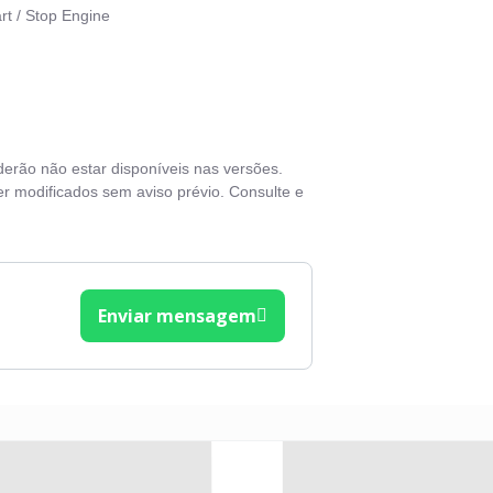
rt / Stop Engine
o solar
vas elétricas
o elétrico
derão não estar disponíveis nas versões.
ros elétricos
r modificados sem aviso prévio. Consulte e
dros verdes
Enviar mensagem