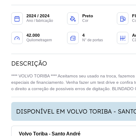
2024 / 2024
Preto
F
Ano / fabricação
Cor
Co
42.000
4
A
Quilometragem
N° de portas
C
DESCRIÇÃO
**** VOLVO TORIBA **** Aceitamos seu usado na troca, fazemos 
especiais de financiamento. Venha fazer um test drive e confira
o direito a correção de possíveis erros de digitação. BLINDA
DISPONÍVEL EM VOLVO TORIBA - SANT
Volvo Toriba - Santo André