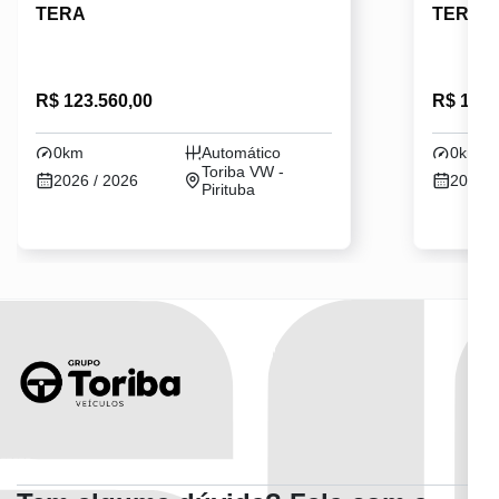
TERA
TERA
R$ 123.560,00
R$ 134.
0km
Automático
0km
Toriba VW -
2026 / 2026
2026 /
Pirituba