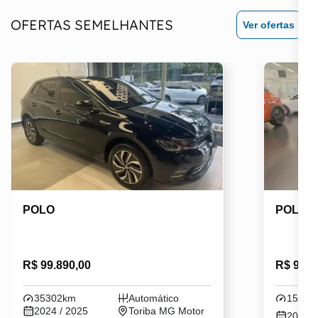
OFERTAS SEMELHANTES
Ver ofertas
POLO
POLO
R$ 99.890,00
R$ 98.8
35302km
Automático
15850
2024 / 2025
Toriba MG Motor
2025 /