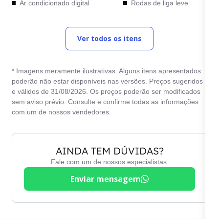
Ar condicionado digital
Rodas de liga leve
Ar quente
Start / Stop Engine
Ver todos os itens
Bancos de couro
Travas elétricas
Computador de bordo
Trio elétrico
* Imagens meramente ilustrativas. Alguns itens apresentados
Desembaçador traseiro
Vidros elétricos
poderão não estar disponíveis nas versões. Preços sugeridos
e válidos de 31/08/2026. Os preços poderão ser modificados
Direção elétrica
Vidros verdes
sem aviso prévio. Consulte e confirme todas as informações
Direção hidráulica
com um de nossos vendedores.
AINDA TEM DÚVIDAS?
Fale com um de nossos especialistas.
Enviar mensagem