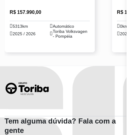
R$ 157.990,00
R$ 144.
5313km
Automático
0km
Toriba Volksvagen
2025 / 2026
2026 / 
- Pompéia
Tem alguma dúvida? Fala com a
gente