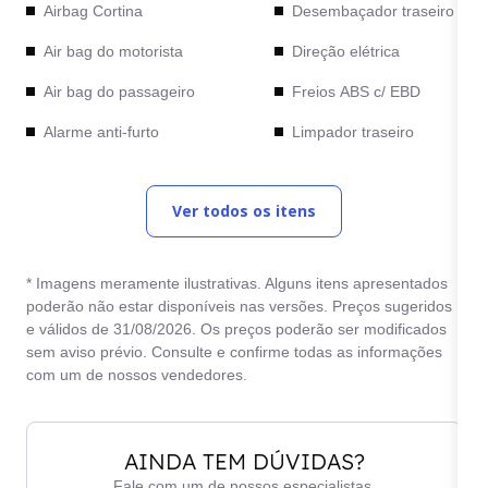
Airbag Cortina
Desembaçador traseiro
Air bag do motorista
Direção elétrica
Air bag do passageiro
Freios ABS c/ EBD
Alarme anti-furto
Limpador traseiro
Ar condicionado digital
Paddle Shift
Ver todos os itens
Assistente de Partida
Piloto automático
em Rampa
Rodas de liga leve
Bancos com Isofix
* Imagens meramente ilustrativas. Alguns itens apresentados
Sensor de chuva
poderão não estar disponíveis nas versões. Preços sugeridos
Bancos de couro
e válidos de 31/08/2026. Os preços poderão ser modificados
Sensor de
sem aviso prévio. Consulte e confirme todas as informações
Câmera de Ré
estacionamento
com um de nossos vendedores.
Central Multimídia
Start / Stop Engine
Computador de bordo
Volante com regulagem
AINDA TEM DÚVIDAS?
de altura
Controle automático de
Fale com um de nossos especialistas.