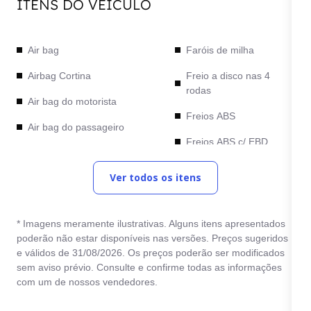
ITENS DO VEÍCULO
Air bag
Faróis de milha
Airbag Cortina
Freio a disco nas 4
rodas
Air bag do motorista
Freios ABS
Air bag do passageiro
Freios ABS c/ EBD
Alarme
GPS
Ver todos os itens
Alarme anti-furto
Limpador traseiro
Alarme velocidade
Luz de cortesia no teto
* Imagens meramente ilustrativas. Alguns itens apresentados
Alto falante
poderão não estar disponíveis nas versões. Preços sugeridos
Maçanetas na cor do
e válidos de 31/08/2026. Os preços poderão ser modificados
Alto falantes dianteiros
veículo
sem aviso prévio. Consulte e confirme todas as informações
Alto falantes traseiros
com um de nossos vendedores.
Paddle Shift
Ar condicionado
Para-Choque pintado na