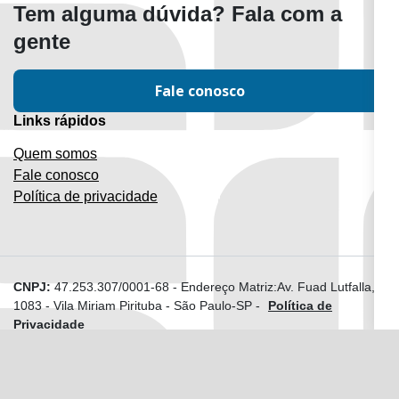
Tem alguma dúvida? Fala com a
Entrada USB
gente
Fale conosco
Links rápidos
Quem somos
Fale conosco
Política de privacidade
CNPJ:
47.253.307/0001-68
-
Endereço Matriz:Av. Fuad Lutfalla,
1083 - Vila Miriam Pirituba - São Paulo-SP
-
Política de
Privacidade
Esse site foi desenvolvido com a tecnologia
Autódromo
feita pela