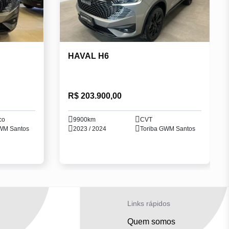
HAVAL H6
R$ 203.900,00
co
9900km
CVT
WM Santos
2023 / 2024
Toriba GWM Santos
Links rápidos
Quem somos