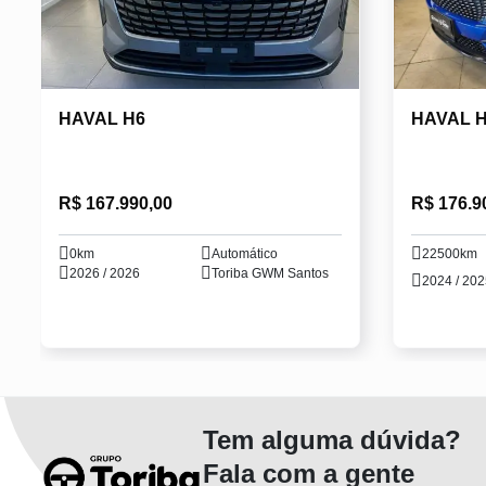
HAVAL H6
HAVAL 
R$ 167.990,00
R$ 176.9
0km
Automático
22500km
2026 / 2026
Toriba GWM Santos
2024 / 20
Tem alguma dúvida?
Fala com a gente