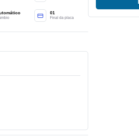
utomático
01
âmbio
Final da placa