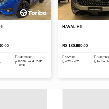
H6
HAVAL H6
00,00
R$ 180.990,00
Automático
6325km
Automáti
Toriba GWM Radial
2024 / 2025
Toriba G
25
Leste