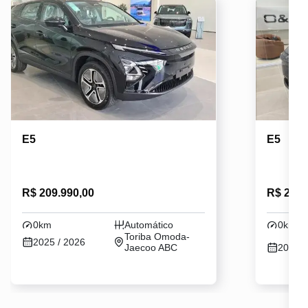
E5
E5
R$ 209.990,00
R$ 209.
0km
Automático
0km
Toriba Omoda-
2025 / 2026
Jaecoo ABC
2025 /