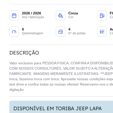
2026 / 2026
Cinza
F
Ano / fabricação
Cor
Co
0
4
A
Quilometragem
N° de portas
C
DESCRIÇÃO
Valor exclusivo para PESSOA FISICA, CONFIRA A DISPONIB
COM NOSSOS CONSULTORES, VALOR SUJEITO A ALTERAÇ
FABRICANTE. IMAGENS MERAMENTE ILUSTRATIVAS. ***JEEP TOR
troca, fazemos troca com troco. Aproveite nossas condições esp
test drive e confira todas as nossas ofertas! Reservamo-nos o di
digitação.
DISPONÍVEL EM TORIBA JEEP LAPA