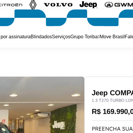
 por assinatura
Blindados
Serviços
Grupo Toriba
Move Brasil
Fal
Jeep COMP
1.3 T270 TURBO LO
R$ 169.990,
PREENCHA SUA