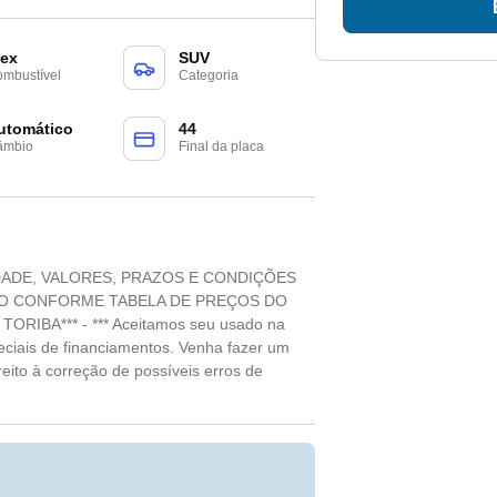
lex
SUV
mbustível
Categoria
utomático
44
âmbio
Final da placa
ILIDADE, VALORES, PRAZOS E CONDIÇÕES
ÃO CONFORME TABELA DE PREÇOS DO
IBA*** - *** Aceitamos seu usado na
eciais de financiamentos. Venha fazer um
reito à correção de possíveis erros de