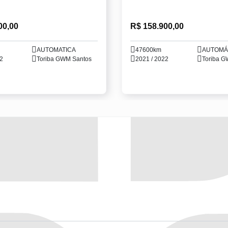
00,00
R$ 158.900,00
AUTOMATICA
47600km
AUTOMÁ
22
Toriba GWM Santos
2021 / 2022
Toriba G