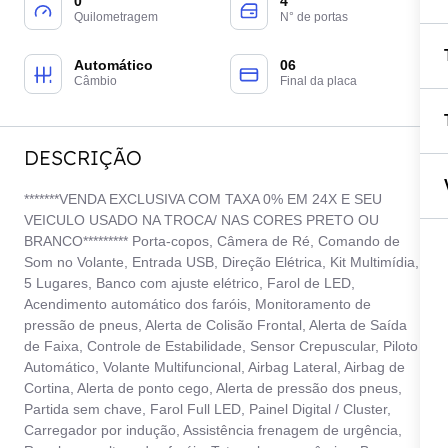
0
4
Quilometragem
N° de portas
Automático
06
Câmbio
Final da placa
DESCRIÇÃO
*******VENDA EXCLUSIVA COM TAXA 0% EM 24X E SEU
VEICULO USADO NA TROCA/ NAS CORES PRETO OU
BRANCO********* Porta-copos, Câmera de Ré, Comando de
Som no Volante, Entrada USB, Direção Elétrica, Kit Multimídia,
5 Lugares, Banco com ajuste elétrico, Farol de LED,
Acendimento automático dos faróis, Monitoramento de
pressão de pneus, Alerta de Colisão Frontal, Alerta de Saída
de Faixa, Controle de Estabilidade, Sensor Crepuscular, Piloto
Automático, Volante Multifuncional, Airbag Lateral, Airbag de
Cortina, Alerta de ponto cego, Alerta de pressão dos pneus,
Partida sem chave, Farol Full LED, Painel Digital / Cluster,
Carregador por indução, Assistência frenagem de urgência,