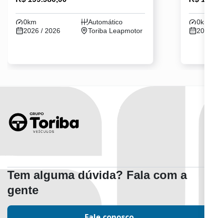
0km
Automático
0km
2026 / 2026
Toriba Leapmotor
2026 /
Tem alguma dúvida? Fala com a
gente
Fale conosco