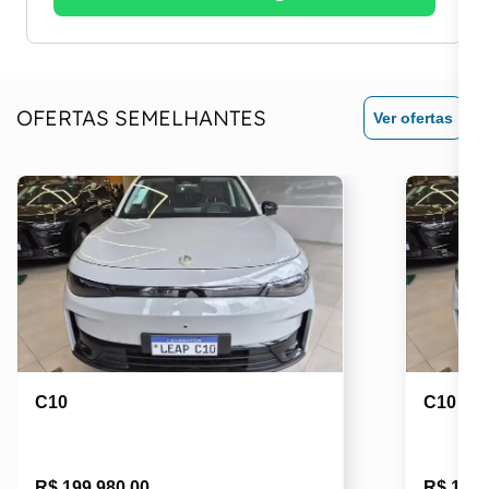
OFERTAS SEMELHANTES
Ver ofertas
C10
C10
R$ 199.980,00
R$ 192.