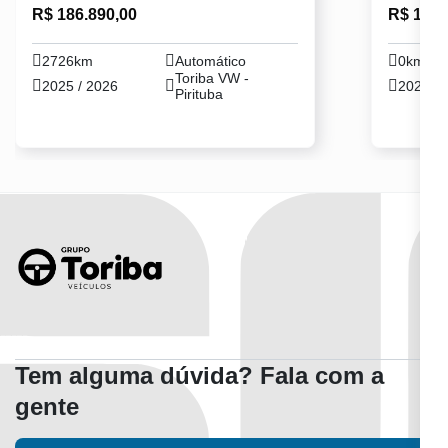
R$ 186.890,00
R$ 182.
2726km
Automático
0km
Toriba VW -
2025 / 2026
2025 / 
Pirituba
Tem alguma dúvida? Fala com a
gente