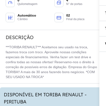
0
4
Quilometragem
N° de portas
Automático
02
Câmbio
Final da placa
DESCRIÇÃO
***TORIBA RENAULT*** Aceitamos seu usado na troca,
fazemos troca com troco. Aproveite nossas condições
especiais de financiamentos. Venha fazer um test drive e
confira todas as nossas ofertas! Reservamo-nos o direito à
correção de possíveis erros de digitação. Empresa do Grupo
TORIBA!! A mais de 30 anos fazendo bons negócios. *COM
SEU USADO NA TROCA*
DISPONÍVEL EM TORIBA RENAULT -
PIRITUBA