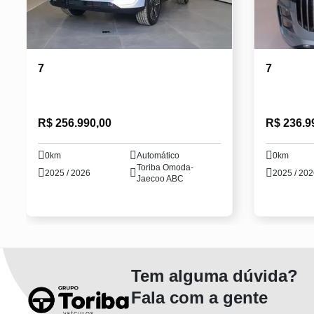
7
7
R$ 256.990,00
R$ 236.9
0km
Automático
0km
Toriba Omoda-
2025 / 2026
2025 / 20
Jaecoo ABC
Tem alguma dúvida?
Fala com a gente