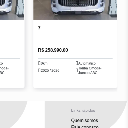
7
R$ 258.990,00
co
0km
Automático
moda-
Toriba Omoda-
2025 / 2026
ABC
Jaecoo ABC
Links rápidos
Quem somos
Fale conosco