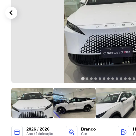
2026 / 2026
Branco
H
Ano / fabricação
Cor
C