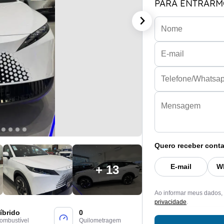
PARA ENTRARM
Quero receber conta
E-mail
W
+ 13
Ao informar meus dados,
privacidade
.
íbrido
0
ombustível
Quilometragem