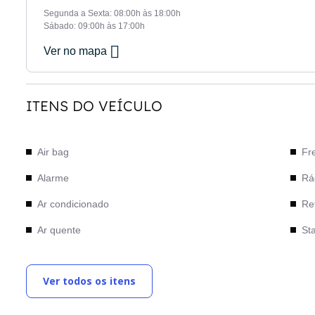
Segunda a Sexta: 08:00h às 18:00h
Sábado: 09:00h às 17:00h
Ver no mapa
ITENS DO VEÍCULO
Air bag
Fr
Alarme
Rá
Ar condicionado
Ret
Ar quente
Sta
Bancos de couro
Tet
Ver todos os itens
Câmera de Ré
Tra
Computador de bordo
Tri