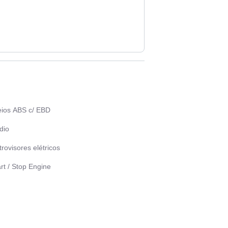
eios ABS c/ EBD
dio
rovisores elétricos
rt / Stop Engine
o solar
vas elétricas
o elétrico