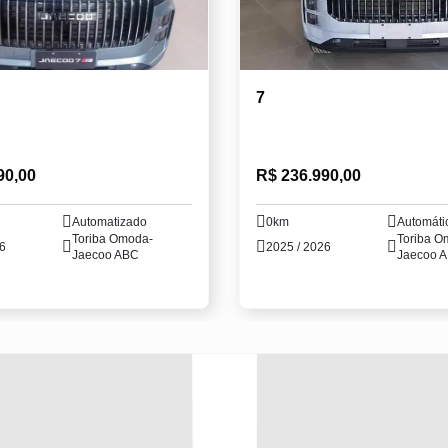
7
90,00
R$ 236.990,00
Automatizado
0km
Automáti
Toriba Omoda-
Toriba O
26
2025 / 2026
Jaecoo ABC
Jaecoo 