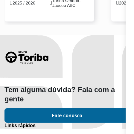
Toriba Omoda-
2025 / 2026
2025 / 
Jaecoo ABC
Tem alguma dúvida? Fala com a
gente
Fale conosco
Links rápidos