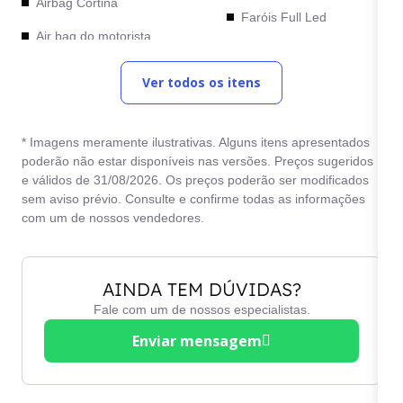
Airbag Cortina
Faróis Full Led
Air bag do motorista
Freios ABS
Air bag do passageiro
Ver todos os itens
Limpador traseiro
Alto falante
Maçanetas na cor do
Alto falantes dianteiros
veículo
* Imagens meramente ilustrativas. Alguns itens apresentados
poderão não estar disponíveis nas versões. Preços sugeridos
Alto falantes traseiros
Piloto automático
e válidos de 31/08/2026. Os preços poderão ser modificados
sem aviso prévio. Consulte e confirme todas as informações
Ar condicionado
Pintura metálica
com um de nossos vendedores.
Ar condicionado digital
Porta-copos
Assistente de Partida
Rádio
AINDA TEM DÚVIDAS?
em Rampa
Relógio digital
Fale com um de nossos especialistas.
Auto Hold
Retrovisores elétricos
Enviar mensagem
Banco com regulagem
Rodas de liga leve
elétrica
Teto solar