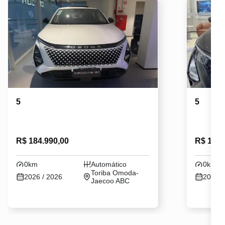
5
5
R$ 184.990,00
R$ 184.
0km
Automático
0km
Toriba Omoda-
2026 / 2026
2026 /
Jaecoo ABC