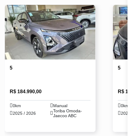
5
5
R$ 184.990,00
R$ 164.
0km
Manual
0km
Toriba Omoda-
2025 / 2026
2026 / 
Jaecoo ABC