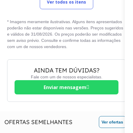
Ver todos os itens
Câmera de Ré
Rodas de liga leve
Computador de bordo
Start / Stop Engine
* Imagens meramente ilustrativas. Alguns itens apresentados
Direção elétrica
Teto solar
poderão não estar disponíveis nas versões. Preços sugeridos
e válidos de 31/08/2026. Os preços poderão ser modificados
Faróis de Led
Trio elétrico
sem aviso prévio. Consulte e confirme todas as informações
Freios ABS
com um de nossos vendedores.
Vidros elétricos
Freios ABS c/ EBD
Volante em couro
AINDA TEM DÚVIDAS?
Fale com um de nossos especialistas.
Enviar mensagem
OFERTAS SEMELHANTES
Ver ofertas