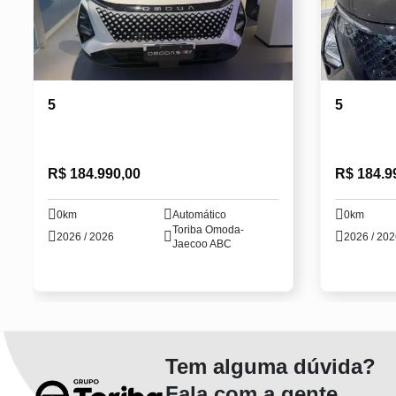
5
5
R$ 184.990,00
R$ 184.9
0km
Automático
0km
Toriba Omoda-
2026 / 2026
2026 / 20
Jaecoo ABC
Tem alguma dúvida?
Fala com a gente