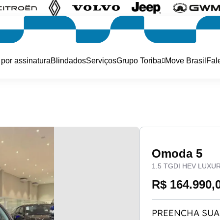
 por assinatura
Blindados
Serviços
Grupo Toriba
Move Brasil
Fal
Omoda 5
1.5 TGDI HEV LUXU
R$ 164.990,
PREENCHA SUA