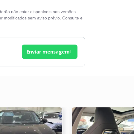
o solar
derão não estar disponíveis nas versões.
o elétrico
r modificados sem aviso prévio. Consulte e
ros elétricos
lante em couro
Enviar mensagem