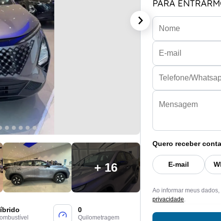
PARA ENTRARM
Quero receber conta
E-mail
W
+ 16
Ao informar meus dados,
privacidade
.
íbrido
0
ombustível
Quilometragem