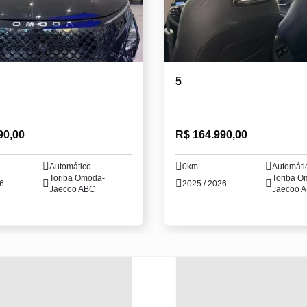
5
90,00
R$ 164.990,00
Automático
0km
Automáti
Toriba Omoda-
Toriba O
26
2025 / 2026
Jaecoo ABC
Jaecoo 