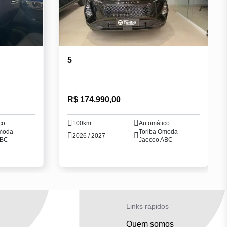
5
R$ 174.990,00
co
100km
Automático
moda-
Toriba Omoda-
2026 / 2027
ABC
Jaecoo ABC
Links rápidos
Quem somos