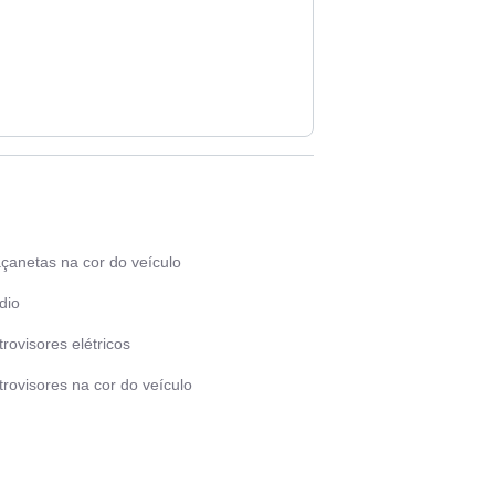
çanetas na cor do veículo
dio
rovisores elétricos
rovisores na cor do veículo
as de liga leve
rt / Stop Engine