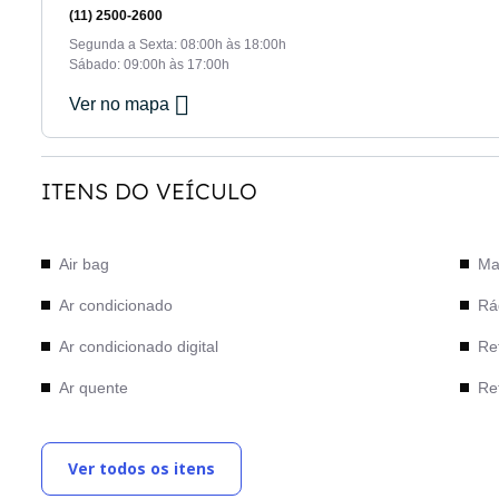
(11) 2500-2600
Segunda a Sexta: 08:00h às 18:00h
Sábado: 09:00h às 17:00h
Ver no mapa
ITENS DO VEÍCULO
Air bag
Ma
Ar condicionado
Rá
Ar condicionado digital
Ret
Ar quente
Ret
Bancos com Isofix
Rod
Ver todos os itens
Câmera de Ré
Sta