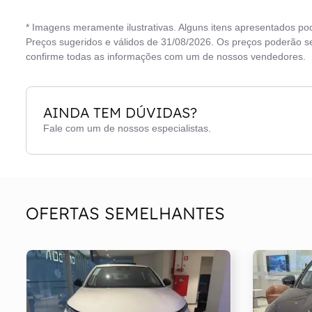
Computador de bordo
Tet
* Imagens meramente ilustrativas. Alguns itens apresentados po
Direção elétrica
Tri
Preços sugeridos e válidos de 31/08/2026. Os preços poderão se
confirme todas as informações com um de nossos vendedores.
Faróis de Led
Vid
Freios ABS
Vo
AINDA TEM DÚVIDAS?
Freios ABS c/ EBD
Fale com um de nossos especialistas.
OFERTAS SEMELHANTES